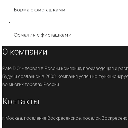
Борма с фисташками
Осмалия с фисташками
О компании
Pate D'Or - первая в России компания, производящая и р
Будучи созданной в 2003, компания успешно функционируе
во многих городах России
Контакты
г.Москва, поселение Воскресенское, поселок Воскресенс