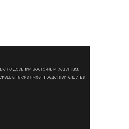
нные по древним восточным рецептам.
сквы, а также имеет представительства