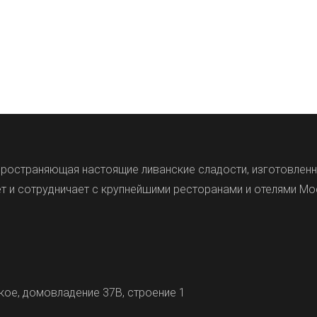
аспространяющая настоящие ливанские сладости, изготовле
т и сотрудничает с крупнейшими ресторанами и отелями Мо
кое, домовладение 37В, строение 1