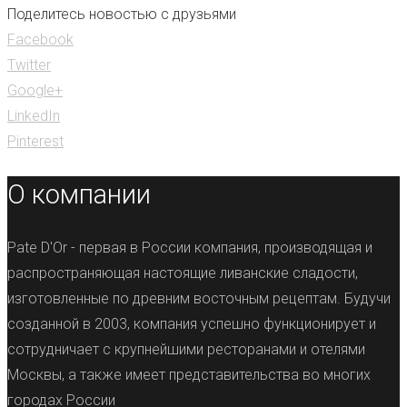
Поделитесь новостью с друзьями
Facebook
Twitter
Google+
LinkedIn
Pinterest
О компании
Pate D'Or - первая в России компания, производящая и
распространяющая настоящие ливанские сладости,
изготовленные по древним восточным рецептам. Будучи
созданной в 2003, компания успешно функционирует и
сотрудничает с крупнейшими ресторанами и отелями
Москвы, а также имеет представительства во многих
городах России