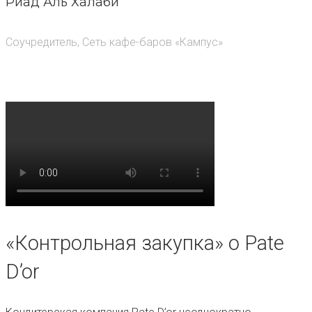
Риад Аль Халаби
Соучредитель, Сеть кафе-баров «Кампус»
«Контрольная закупка» о Pate
D’or