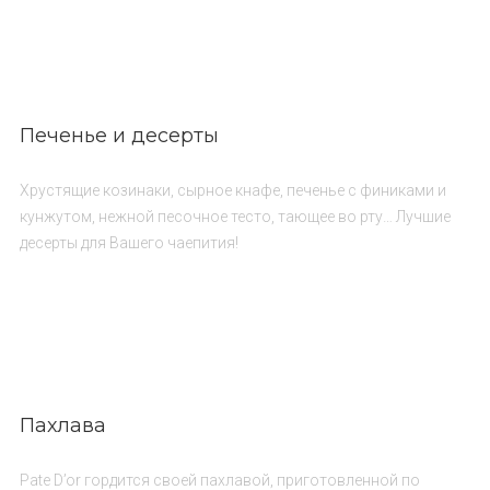
Печенье и десерты
Хрустящие козинаки, сырное кнафе, печенье с финиками и
кунжутом, нежной песочное тесто, тающее во рту… Лучшие
десерты для Вашего чаепития!
Пахлава
Pate D’or гордится своей пахлавой, приготовленной по