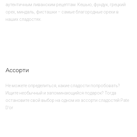
аутентичным ливанским рецептам. Кешью, фундук, грецкий
орех, миндаль, фисташки – самые благородные орехи в
наших сладостях.
Ассорти
Не можете определиться, какие сладости попробовать?
Ищите необычный и запоминающийся подарок? Тогда
остановите свой выбор на одном из ассорти сладостей Pate
D’or